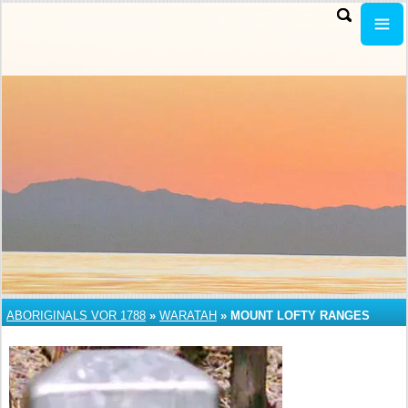
ABORIGINALS VOR 1788
»
WARATAH
»
MOUNT LOFTY RANGES