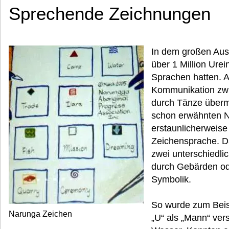
Sprechende Zeichnungen
In dem großen Aust
über 1 Million Ure
Sprachen hatten. A
Kommunikation zw
durch Tänze übermi
schon erwähnten N
erstaunlicherweis
Zeichensprache. D
zwei unterschiedli
durch Gebärden od
Symbolik.
So wurde zum Beis
Narunga Zeichen
„U“ als „Mann“ ver