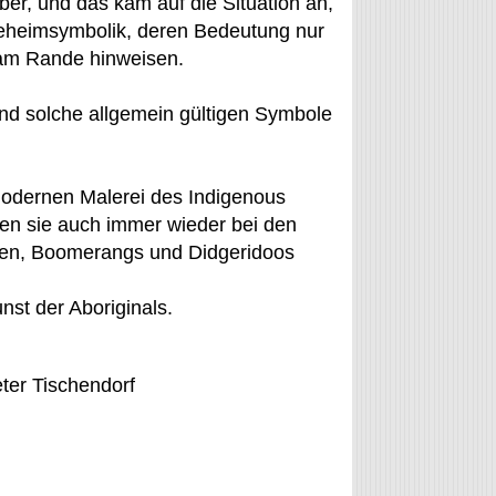
er, und das kam auf die Situation an,
eheimsymbolik, deren Bedeutung nur
 am Rande hinweisen.
nd solche allgemein gültigen Symbole
modernen Malerei des Indigenous
den sie auch immer wieder bei den
len, Boomerangs und Didgeridoos
nst der Aboriginals.
eter Tischendorf