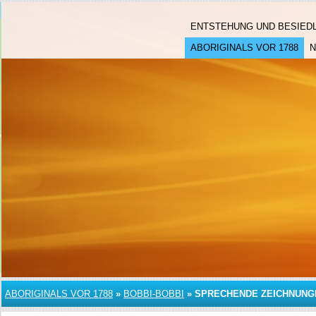
ENTSTEHUNG UND BESIED
ABORIGINALS VOR 1788
ABORIGINALS VOR 1788
»
BOBBI-BOBBI
»
SPRECHENDE ZEICHNUNG