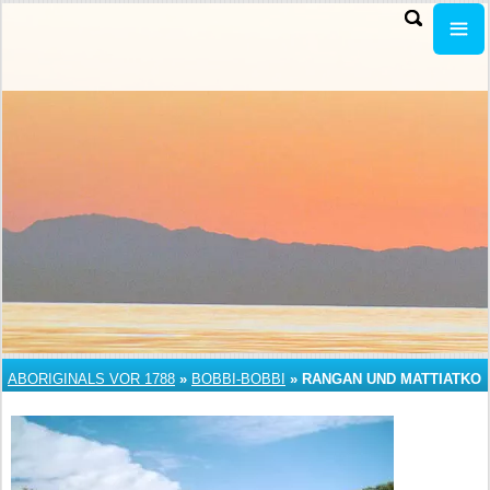
ABORIGINALS VOR 1788
»
BOBBI-BOBBI
»
RANGAN UND MATTIATKO