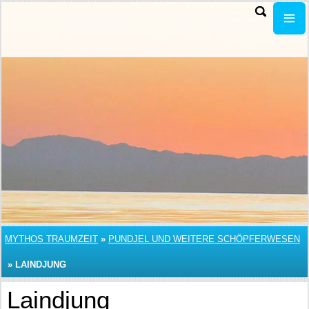
MYTHOS TRAUMZEIT
»
PUNDJEL UND WEITERE SCHÖPFERWESEN
»
LAINDJUNG
Laindjung