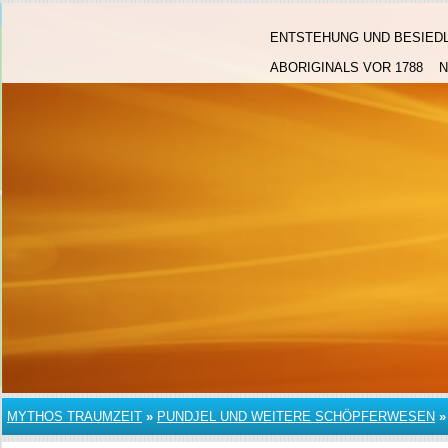
ENTSTEHUNG UND BESIED
ABORIGINALS VOR 1788
MYTHOS TRAUMZEIT
»
PUNDJEL UND WEITERE SCHÖPFERWESEN