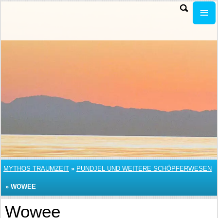
MYTHOS TRAUMZEIT
»
PUNDJEL UND WEITERE SCHÖPFERWESEN
»
WOWEE
Wowee