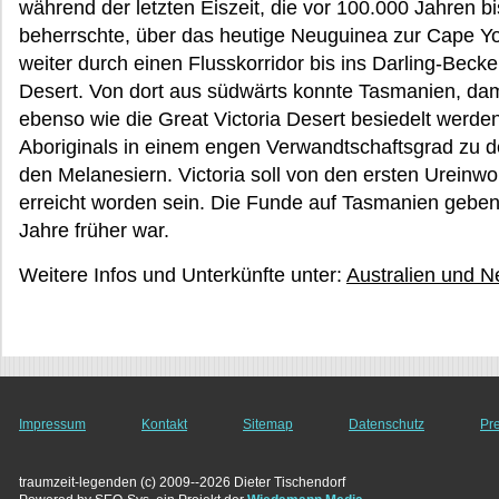
während der letzten Eiszeit, die vor 100.000 Jahren b
beherrschte, über das heutige Neuguinea zur Cape Yo
weiter durch einen Flusskorridor bis ins Darling-Beck
Desert. Von dort aus südwärts konnte Tasmanien, dama
ebenso wie die Great Victoria Desert besiedelt werd
Aboriginals in einem engen Verwandtschaftsgrad zu
den Melanesiern. Victoria soll von den ersten Urein
erreicht worden sein. Die Funde auf Tasmanien gebe
Jahre früher war.
Weitere Infos und Unterkünfte unter:
Australien und 
Impressum
Kontakt
Sitemap
Datenschutz
Pr
traumzeit-legenden (c) 2009--2026 Dieter Tischendorf