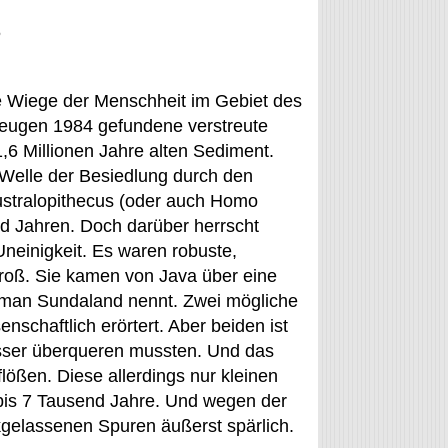
s
ie Wiege der Menschheit im Gebiet des
zeugen 1984 gefundene verstreute
6 Millionen Jahre alten Sediment.
e Welle der Besiedlung durch den
stralopithecus (oder auch Homo
d Jahren. Doch darüber herrscht
Uneinigkeit. Es waren robuste,
oß. Sie kamen von Java über eine
e man Sundaland nennt. Zwei mögliche
schaftlich erörtert. Aber beiden ist
asser überqueren mussten. Und das
ößen. Diese allerdings nur kleinen
 bis 7 Tausend Jahre. Und wegen der
kgelassenen Spuren äußerst spärlich.