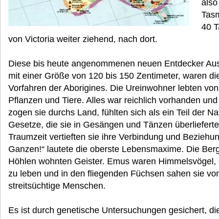
also
Tasm
40 T
von Victoria weiter ziehend, nach dort.
Diese bis heute angenommenen neuen Entdecker Austra
mit einer Größe von 120 bis 150 Zentimeter, waren di
Vorfahren der Aborigines. Die Ureinwohner lebten von
Pflanzen und Tiere. Alles war reichlich vorhanden u
zogen sie durchs Land, fühlten sich als ein Teil der Na
Gesetze, die sie in Gesängen und Tänzen überliefert
Traumzeit vertieften sie ihre Verbindung und Beziehung
Ganzen!“ lautete die oberste Lebensmaxime. Die Berge
Höhlen wohnten Geister. Emus waren Himmelsvögel, d
zu leben und in den fliegenden Füchsen sahen sie vo
streitsüchtige Menschen.
Es ist durch genetische Untersuchungen gesichert, 