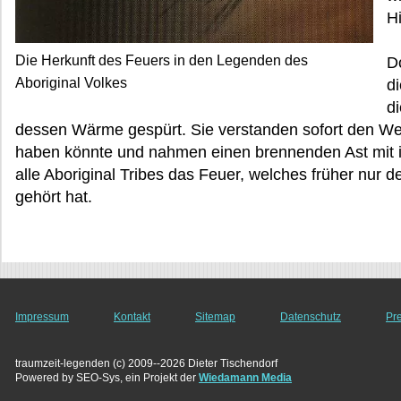
H
Die Herkunft des Feuers in den Legenden des
D
Aboriginal Volkes
di
d
dessen Wärme gespürt. Sie verstanden sofort den We
haben könnte und nahmen einen brennenden Ast mit in i
alle Aboriginal Tribes das Feuer, welches früher nur
gehört hat.
Impressum
Kontakt
Sitemap
Datenschutz
Pr
traumzeit-legenden (c) 2009--2026 Dieter Tischendorf
Powered by SEO-Sys, ein Projekt der
Wiedamann Media