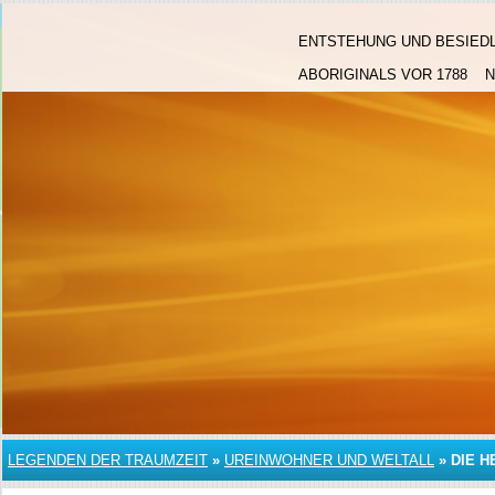
ENTSTEHUNG UND BESIED
ABORIGINALS VOR 1788
LEGENDEN DER TRAUMZEIT
»
UREINWOHNER UND WELTALL
»
DIE H