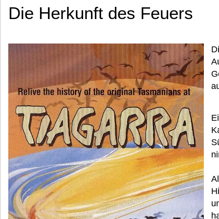
Die Herkunft des Feuers
D
A
G
a
E
K
S
n
A
H
un
ha