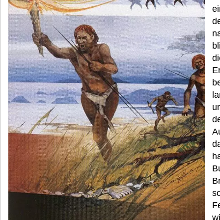
ei
d
n
b
d
E
b
la
u
d
A
d
ha
B
B
so
F
wi