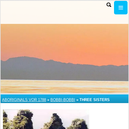
ABORIGINALS VOR 1788
»
BOBBI-BOBBI
»
THREE SISTERS