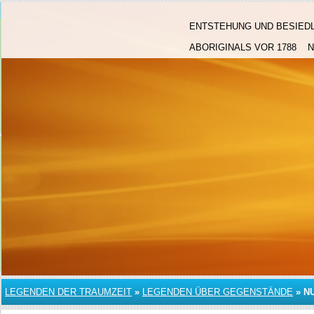
ENTSTEHUNG UND BESIED
ABORIGINALS VOR 1788
LEGENDEN DER TRAUMZEIT
»
LEGENDEN ÜBER GEGENSTÄNDE
»
N