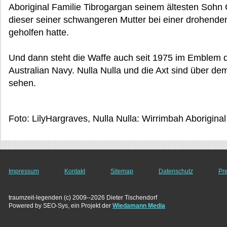
Aboriginal Familie Tibrogargan seinem ältesten Sohn
dieser seiner schwangeren Mutter bei einer drohenden
geholfen hatte.
Und dann steht die Waffe auch seit 1975 im Emblem 
Australian Navy. Nulla Nulla und die Axt sind über d
sehen.
Foto: LilyHargraves, Nulla Nulla: Wirrimbah Aboriginal
Impressum
Kontakt
Sitemap
Datenschutz
Pr
traumzeit-legenden (c) 2009--2026 Dieter Tischendorf
Powered by SEO-Sys, ein Projekt der
Wiedamann Media