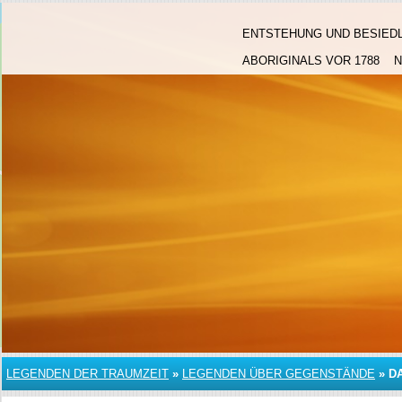
ENTSTEHUNG UND BESIED
ABORIGINALS VOR 1788
LEGENDEN DER TRAUMZEIT
»
LEGENDEN ÜBER GEGENSTÄNDE
»
D