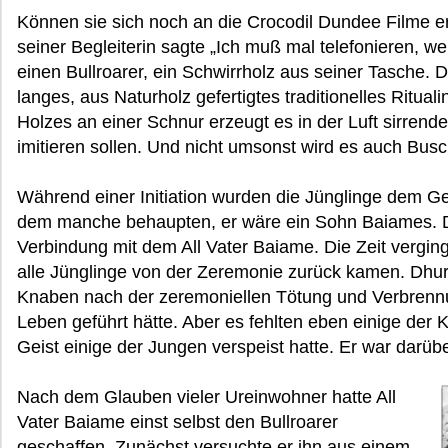
Können sie sich noch an die Crocodil Dundee Filme e
seiner Begleiterin sagte „Ich muß mal telefonieren, wer
einen Bullroarer, ein Schwirrholz aus seiner Tasche. D
langes, aus Naturholz gefertigtes traditionelles Ritu
Holzes an einer Schnur erzeugt es in der Luft sirrend
imitieren sollen. Und nicht umsonst wird es auch Busc
Während einer Initiation wurden die Jünglinge dem 
dem manche behaupten, er wäre ein Sohn Baiames. Di
Verbindung mit dem All Vater Baiame. Die Zeit verging
alle Jünglinge von der Zeremonie zurück kamen. Dhur
Knaben nach der zeremoniellen Tötung und Verbrennu
Leben geführt hätte. Aber es fehlten eben einige der
Geist einige der Jungen verspeist hatte. Er war darü
Nach dem Glauben vieler Ureinwohner hatte All
Vater Baiame einst selbst den Bullroarer
geschaffen. Zunächst versuchte er ihn aus einem