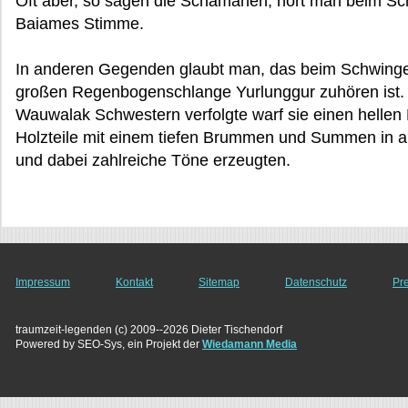
Oft aber, so sagen die Schamanen, hört man beim Sc
Baiames Stimme.
In anderen Gegenden glaubt man, das beim Schwingen
großen Regenbogenschlange Yurlunggur zuhören ist. 
Wauwalak Schwestern verfolgte warf sie einen hellen B
Holzteile mit einem tiefen Brummen und Summen in a
und dabei zahlreiche Töne erzeugten.
Impressum
Kontakt
Sitemap
Datenschutz
Pr
traumzeit-legenden (c) 2009--2026 Dieter Tischendorf
Powered by SEO-Sys, ein Projekt der
Wiedamann Media