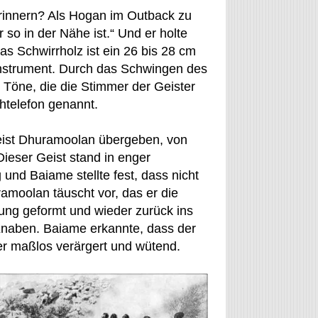
rinnern? Als Hogan im Outback zu
 so in der Nähe ist.“ Und er holte
as Schwirrholz ist ein 26 bis 28 cm
alinstrument. Durch das Schwingen des
e Töne, die die Stimmer der Geister
htelefon genannt.
Geist Dhuramoolan übergeben, von
eser Geist stand in enger
 und Baiame stellte fest, dass nicht
amoolan täuscht vor, das er die
ng geformt und wieder zurück ins
 Knaben. Baiame erkannte, dass der
ber maßlos verärgert und wütend.