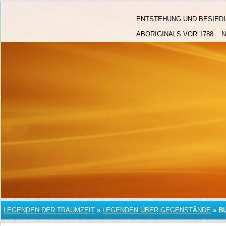
ENTSTEHUNG UND BESIED
ABORIGINALS VOR 1788
LEGENDEN DER TRAUMZEIT
»
LEGENDEN ÜBER GEGENSTÄNDE
»
B