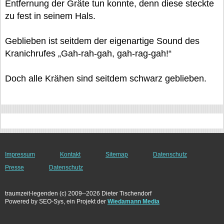
Entfernung der Gräte tun konnte, denn diese steckte
zu fest in seinem Hals.
Geblieben ist seitdem der eigenartige Sound des
Kranichrufes „Gah-rah-gah, gah-rag-gah!“
Doch alle Krähen sind seitdem schwarz geblieben.
Impressum
Kontakt
Sitemap
Datenschutz
Presse
Datenschutz
traumzeit-legenden (c) 2009--2026 Dieter Tischendorf
Powered by SEO-Sys, ein Projekt der
Wiedamann Media